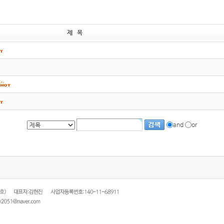
제 목
and
or